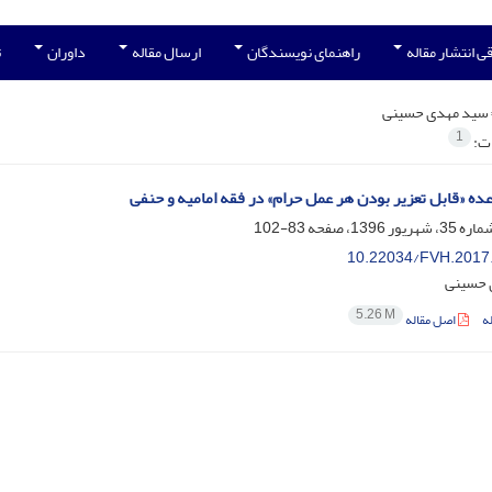
ی انتشار مقاله
راهنمای نویسندگان
ارسال مقاله
داوران
ت
سید مهدی حسینی
1
ات:
ده «قابل تعزیر بودن هر عمل حرام» در فقه امامیه و حنفی
83-102
10.22034/FVH.2017
 حسینی
5.26 M
ه
اصل مقاله