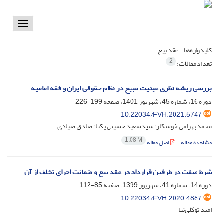
Toggle
vigation
کلیدواژه‌ها =
عقد بیع
2
تعداد مقالات:
بررسی ریشه نظری عینیت مبیع در نظام حقوقی ایران و فقه امامیه
دوره 16، شماره 45، شهریور 1401، صفحه
199-226
10.22034/FVH.2021.5747
محمد بهرامی خوشکار؛ سیدسعید حسینی یکتا؛ صادق صیادی
1.08 M
مشاهده مقاله
اصل مقاله
شرط صفت در طرفین قرارداد در عقد بیع و ضمانت اجرای تخلف از آن
دوره 14، شماره 41، شهریور 1399، صفحه
85-112
10.22034/FVH.2020.4887
امید توکلی‌نیا