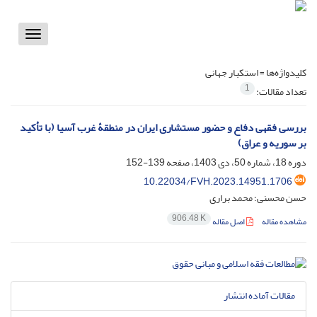
Toggle
vigation
کلیدواژه‌ها =
استکبار جهانی
1
تعداد مقالات:
بررسی فقهی دفاع و حضور مستشاری ایران در منطقۀ غرب آسیا (با تأکید
بر سوریه و عراق)
دوره 18، شماره 50، دی 1403، صفحه
139-152
10.22034/FVH.2023.14951.1706
حسن محسنی؛ محمد براری
906.48 K
مشاهده مقاله
اصل مقاله
مقالات آماده انتشار