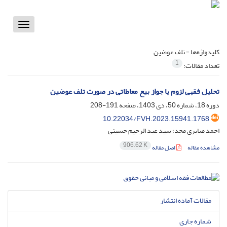
Toggle
vigation
کلیدواژه‌ها =
تلف عوضین
1
تعداد مقالات:
تحلیل فقهی لزوم یا جواز بیع معاطاتی در صورت تلف عوضین
دوره 18، شماره 50، دی 1403، صفحه
191-208
10.22034/FVH.2023.15941.1768
احمد صابری مجد؛ سید عبد الرحیم حسینی
906.62 K
مشاهده مقاله
اصل مقاله
مقالات آماده انتشار
شماره جاری