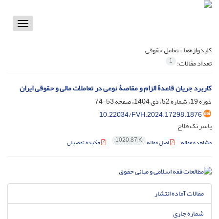
Toggle
vigation
کلیدواژه‌ها =
تعامل حقوقی
1
تعداد مقالات:
کاربرد جریان قاعدۀ الزام و مقاصۀ نوعی در تعاملات مالی و حقوقی ایران
دوره 19، شماره 52، دی 1404، صفحه
53-74
10.22034/FVH.2024.17298.1876
یاسر تک فلاح
1020.87 K
مشاهده مقاله
اصل مقاله
چکیده تفصیلی
مقالات آماده انتشار
شماره جاری