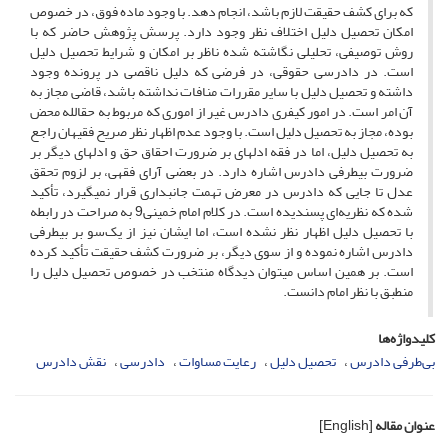
که برای کشف حقیقت لازم باشد، انجام دهد. با وجود ماده فوق، در خصوص
امکان تحصیل دلیل اختلاف نظر وجود دارد. پرسش پژوهش حاضر که با
روش توصیفی، تحلیلی نگاشته شده ناظر بر امکان و شرایط تحصیل دلیل
است. در دادرسی حقوقی، در فرضی که دلیل ناقصی در پرونده وجود
داشته و تحصیل دلیل با سایر مقررات منافات نداشته باشد، قاضی مجاز به
آن امر است. در امور کیفری دادرس غیر از اموری که مربوط به حق­الله محض
بوده، مجاز به تحصیل دلیل است. با وجود عدم اظهار نظر صریح فقیهان راجع
به تحصیل دلیل، اما در فقه ادله­ای بر ضرورت احقاق حق و ادله­ای دیگر بر
ضرورت بی­طرفی دادرس اشاره دارد. در بعضی آرای فقهی، بر لزوم تحقق
عدل تا جایی که دادرس در معرض تهمت جانبداری قرار نمی­گیرد، تأکید
شده که نظریه‌ای پسندیده است. در کلام امام خمینی9 به صراحت در رابطه
با تحصیل دلیل اظهار نظر نشده است، اما ایشان نیز از یک‌سو بر بی­طرفی
دادرس اشاره نموده و از سوی دیگر، بر ضرورت کشف حقیقت تأکید کرده
است. بر همین اساس می­توان دیدگاه منتخب در خصوص تحصیل دلیل را
منطبق با نظر امام دانست.
کلیدواژه‌ها
بی‌طرفی دادرس
تحصیل دلیل
رعایت مساوات
دادرسی
نقش دادرس
عنوان مقاله
[English]