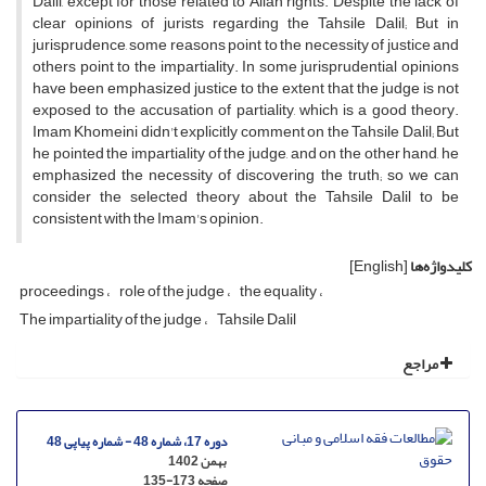
Dalil, except for those related to Allah rights. Despite the lack of
clear opinions of jurists regarding the Tahsile Dalil; But in
jurisprudence, some reasons point to the necessity of justice and
others point to the impartiality. In some jurisprudential opinions
have been emphasized justice to the extent that the judge is not
exposed to the accusation of partiality, which is a good theory.
Imam Khomeini didn't explicitly comment on the Tahsile Dalil; But
he pointed the impartiality of the judge, and on the other hand, he
emphasized the necessity of discovering the truth; so we can
consider the selected theory about the Tahsile Dalil to be
consistent with the Imam's opinion.
کلیدواژه‌ها
[English]
proceedings
role of the judge
the equality
The impartiality of the judge
Tahsile Dalil
مراجع
دوره 17، شماره 48 - شماره پیاپی 48
بهمن 1402
صفحه
135-173