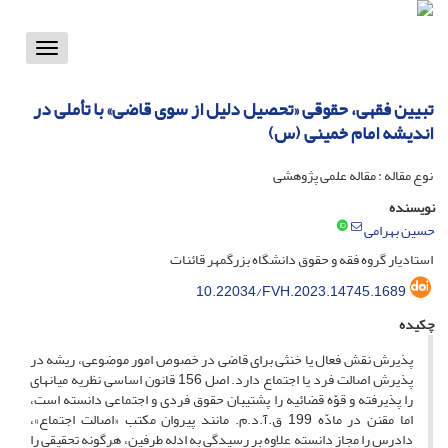
Toggle
vigation
تبیین فقهی، حقوقی «تحصیل دلیل از سوی قاضی» با تأملی در
اندیشه امام خمینی (س)
نوع مقاله : مقاله علمی پژوهشی
نویسنده
حسین بهرامی
استادیار گروه فقه و حقوق دانشگاه بزرگمهر قائنات
10.22034/FVH.2023.14745.1689
چکیده
پذیرش نقش فعال یا خنثی برای قاضی در خصوص امور موضوعی، ریشه در
پذیرش اصالت فرد یا اجتماع دارد. اصل 156 قانون اساسی نظریه‌‌ میانه­ای
را پذیرفته و قوّه قضائیه را پشتیبان حقوق فردی و اجتماعی دانسته است،
اما مقنن در مادّه 199 ق.آ.د.م. مانند پیروان مکتب «اصالت اجتماع»،
دادرس را مجاز دانسته علاوه بر رسیدگی به ادله طرفین، هرگونه تحقیقی را