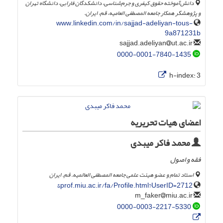
دانش‌آموخته حقوق کیفری و جرم‌شناسی، دانشکدگان فارابی، دانشگاه تهران
و پژوهشگر همکار جامعه المصطفی العامیه، قم، ایران.
www.linkedin.com/in/sajjad-adeliyan-tous-
9a871231b
ut.ac.ir
sajjad.adeliyan
0000-0001-7840-1435
h-index:
3
اعضای هیات تحریریه
محمد فاکر میبدی
فقه و اصول
استاد تمام و عضو هیئت علمی جامعه المصطفی العالمیه. قم. ایران
prof.miu.ac.ir/fa/Profile.html?UserID=2712&
miu.ac.ir
m_faker
0000-0003-2217-5330