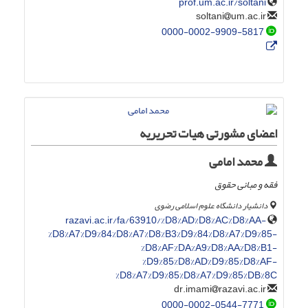
prof.um.ac.ir/soltani
um.ac.ir
soltani
0000-0002-9909-5817
اعضای مشورتی هیات تحریریه
محمد امامی
فقه و مبانی حقوق
دانشیار دانشگاه علوم اسلامی رضوی
razavi.ac.ir/fa/63910/%D8%AD%D8%AC%D8%AA-
%D8%A7%D9%84%D8%A7%D8%B3%D9%84%D8%A7%D9%85-
%D8%AF%DA%A9%D8%AA%D8%B1-
%D9%85%D8%AD%D9%85%D8%AF-
%D8%A7%D9%85%D8%A7%D9%85%DB%8C
razavi.ac.ir
dr.imami
0000-0002-0544-7771